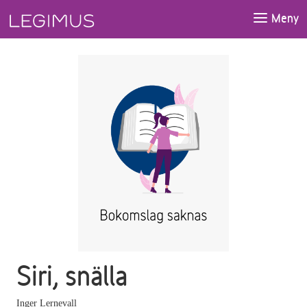
Gå till huvudinnehåll
Meny
Siri, snälla
Inger Lernevall