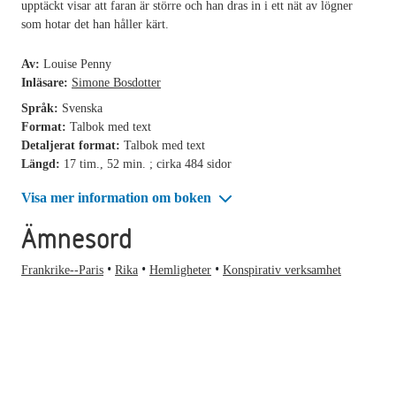
upptäckt visar att faran är större och han dras in i ett nät av lögner
som hotar det han håller kärt.
Av:
Louise Penny
Inläsare:
Simone Bosdotter
Språk:
Svenska
Format:
Talbok med text
Detaljerat format:
Talbok med text
Längd:
17 tim., 52 min. ; cirka 484 sidor
Visa mer information om boken
Ämnesord
Frankrike--Paris
Rika
Hemligheter
Konspirativ verksamhet