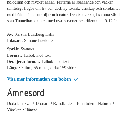
hologram och mycket annat. Texterna är spännande och väcker
samtidigt frågor om liv och död, ny teknik, vänskap och solidaritet
med både människor, djur och natur. De utspelar sig i samma värld
som Tunnelbarnen men med nya personer och dilemman. 9-12 år.
Av:
Kerstin Lundberg Hahn
Inläsare:
Simone Bosdotter
Språk:
Svenska
Format:
Talbok med text
Detaljerat format:
Talbok med text
Längd:
3 tim., 55 min. ; cirka 159 sidor
Visa mer information om boken
Ämnesord
Döda blir kvar
Drönare
Rymdfärder
Framtiden
Naturen
Vänskap
Hämnd