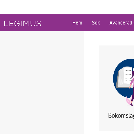
Gå till huvudinnehåll
Hem
Sök
Avancerad 