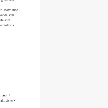
ar. Mötet med
evande som
beta som
änniskor -
innor
aktivister