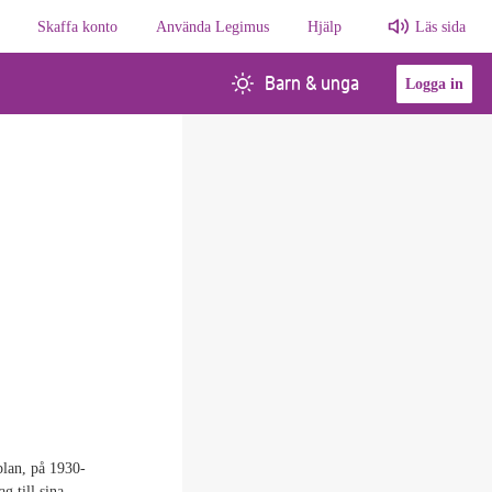
Skaffa konto
Använda Legimus
Hjälp
Läs sida
Barn & unga
Logga in
splan, på 1930-
g till sina