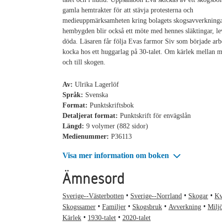
gamla hemtrakter för att stävja protesterna och
medieuppmärksamheten kring bolagets skogsavverkning
hembygden blir också ett möte med hennes släktingar, l
döda. Läsaren får följa Evas farmor Siv som började ar
kocka hos ett huggarlag på 30-talet. Om kärlek mellan m
och till skogen.
Av:
Ulrika Lagerlöf
Språk:
Svenska
Format:
Punktskriftsbok
Detaljerat format:
Punktskrift för envägslån
Längd:
9 volymer (882 sidor)
Medienummer:
P36113
Visa mer information om boken
Ämnesord
Sverige--Västerbotten
Sverige--Norrland
Skogar
Kv
Skogssamer
Familjer
Skogsbruk
Avverkning
Miljö
Kärlek
1930-talet
2020-talet