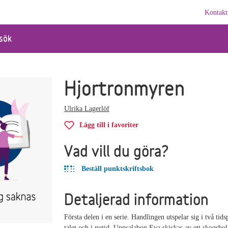
Kontakt
sök
Hjortronmyren
Ulrika Lagerlöf
Lägg till i favoriter
Vad vill du göra?
Beställ punktskriftsbok
Detaljerad information
Första delen i en serie. Handlingen utspelar sig i två tid
talet och i nutid. Uppsalabon Eva skickas av ett skogsbola