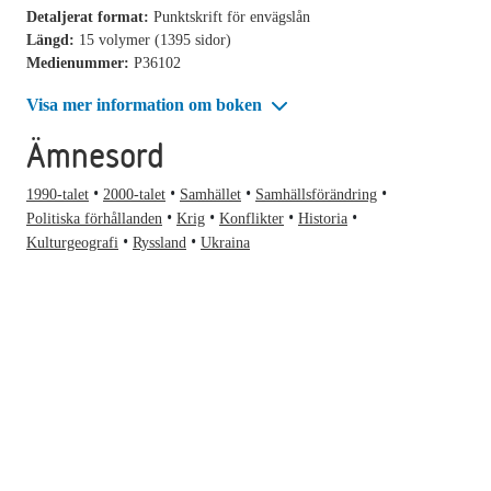
Detaljerat format:
Punktskrift för envägslån
Längd:
15 volymer (1395 sidor)
Medienummer:
P36102
Visa mer information om boken
Ämnesord
1990-talet
2000-talet
Samhället
Samhällsförändring
Politiska förhållanden
Krig
Konflikter
Historia
Kulturgeografi
Ryssland
Ukraina