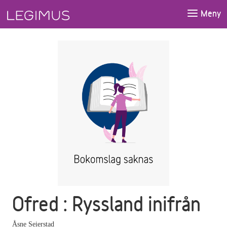
Gå till huvudinnehåll
Meny
Ofred : Ryssland inifrån
Åsne Seierstad