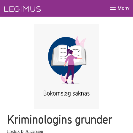
Gå till huvudinnehåll
Meny
Kriminologins grunder
Fredrik B. Andersson