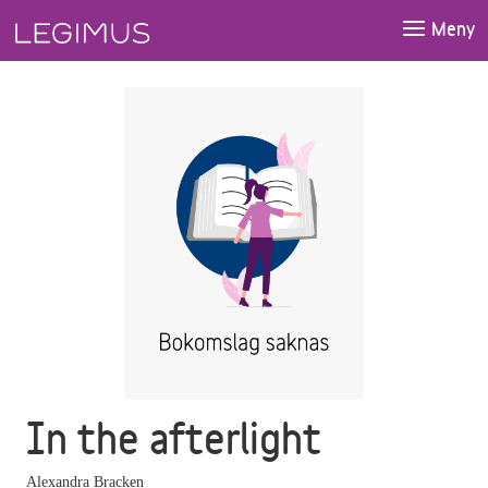
Gå till huvudinnehåll
Meny
In the afterlight
Alexandra Bracken