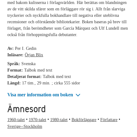
med bakom kulisserna i förlagsvärlden. Här berättas om blandningen
av de vitt skilda sfärer som en förläggare rör sig i. Allt från slarviga
tryckerier och nyckfulla bokhandlare till negativa eller uteblivna
recensioner och oförstående bibliotekarier. Boken baseras på brev till
förlaget, från berömdheter som García Márquez och Ulf Lundell men
också från förhoppningsfulla debutanter.
Av:
Per I. Gedin
Inläsare:
Örjan Blix
Språk:
Svenska
Format:
Talbok med text
Detaljerat format:
Talbok med text
Längd:
17 tim., 29 min. ; cirka 555 sidor
Visa mer information om boken
Ämnesord
1960-talet
1970-talet
1980-talet
Bokförläggare
Författare
Sverige--Stockholm