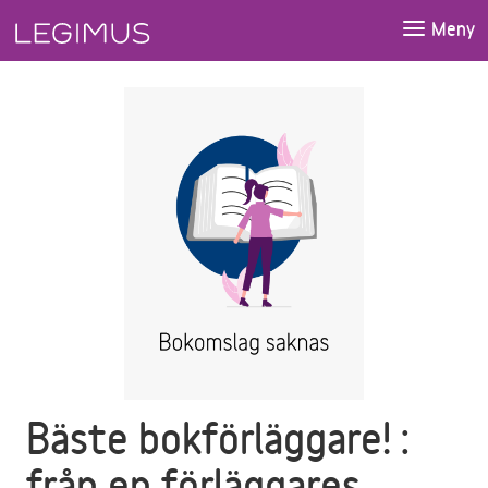
Gå till huvudinnehåll
Meny
Bäste bokförläggare! :
från en förläggares