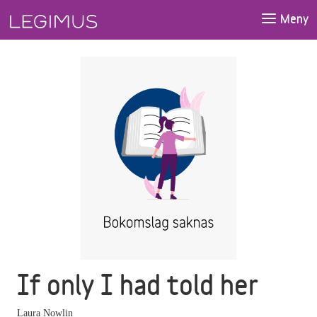
Gå till huvudinnehåll
Meny
If only I had told her
Laura Nowlin