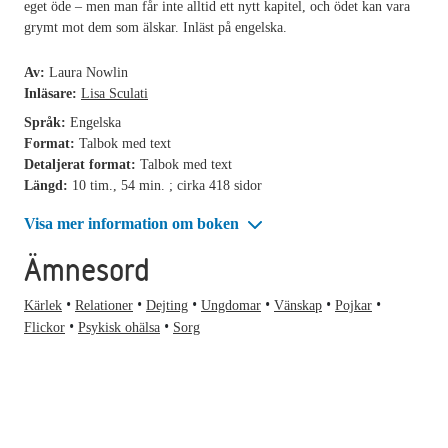
eget öde – men man får inte alltid ett nytt kapitel, och ödet kan vara
grymt mot dem som älskar. Inläst på engelska.
Av:
Laura Nowlin
Inläsare:
Lisa Sculati
Språk:
Engelska
Format:
Talbok med text
Detaljerat format:
Talbok med text
Längd:
10 tim., 54 min. ; cirka 418 sidor
Visa mer information om boken
Ämnesord
Kärlek
Relationer
Dejting
Ungdomar
Vänskap
Pojkar
Flickor
Psykisk ohälsa
Sorg