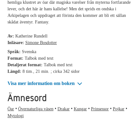
hemliga klustret av öar där magiska varelser från myterna fortfarande
lever, och det här är hans kallelse! Men det sprids en ondska i
Arkipelagen och uppdraget att förinta den kommer att bli ett sällan
skådat äventyr. Fantasy.
Av:
Katherine Rundell
Inläsare:
Simone Bosdotter
Språk:
Svenska
Format:
Talbok med text
Detaljerat format:
Talbok med text
Längd:
8 tim., 21 min. ; cirka 342 sidor
Visa mer information om boken
Ämnesord
Öar
Övernaturliga väsen
Drakar
Kungar
Prinsessor
Pojkar
Mytologi