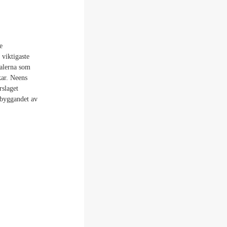
e
 viktigaste
ualerna som
kar. Neens
rslaget
 byggandet av