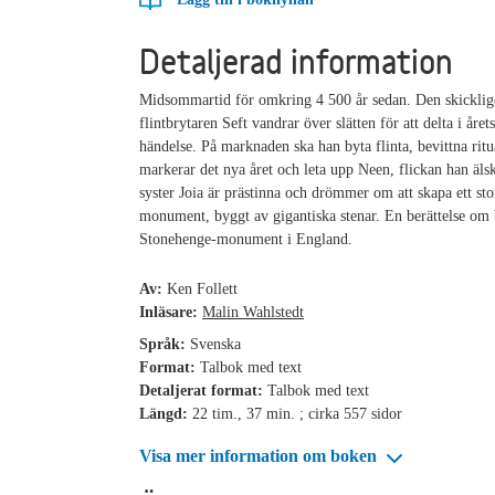
Detaljerad information
Midsommartid för omkring 4 500 år sedan. Den skicklig
flintbrytaren Seft vandrar över slätten för att delta i årets
händelse. På marknaden ska han byta flinta, bevittna rit
markerar det nya året och leta upp Neen, flickan han äls
syster Joia är prästinna och drömmer om att skapa ett sto
monument, byggt av gigantiska stenar. En berättelse om
Stonehenge-monument i England.
Av:
Ken Follett
Inläsare:
Malin Wahlstedt
Språk:
Svenska
Format:
Talbok med text
Detaljerat format:
Talbok med text
Längd:
22 tim., 37 min. ; cirka 557 sidor
Visa mer information om boken