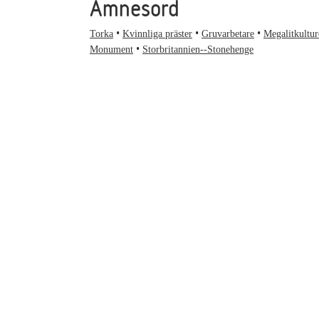
Ämnesord
Torka
Kvinnliga präster
Gruvarbetare
Megalitkultur
Monument
Storbritannien--Stonehenge