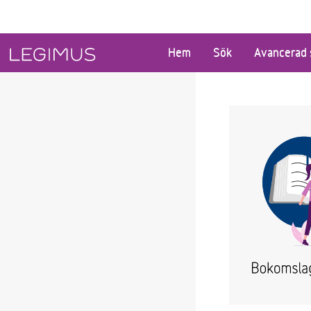
Gå till huvudinnehåll
Hem
Sök
Avancerad 