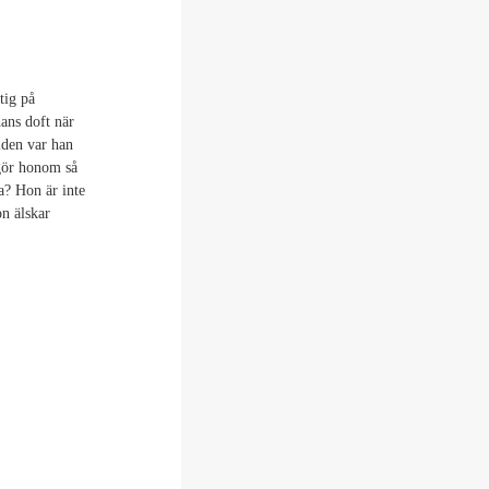
tig på
ans doft när
iden var han
gör honom så
a? Hon är inte
n älskar