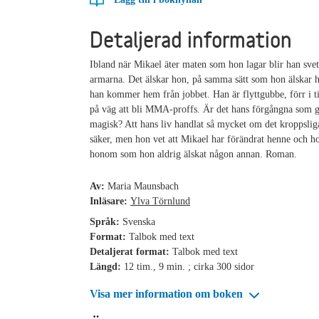
Detaljerad information
Ibland när Mikael äter maten som hon lagar blir han svet
armarna. Det älskar hon, på samma sätt som hon älskar h
han kommer hem från jobbet. Han är flyttgubbe, förr i t
på väg att bli MMA-proffs. Är det hans förgångna som 
magisk? Att hans liv handlat så mycket om det kroppslig
säker, men hon vet att Mikael har förändrat henne och ho
honom som hon aldrig älskat någon annan. Roman.
Av:
Maria Maunsbach
Inläsare:
Ylva Törnlund
Språk:
Svenska
Format:
Talbok med text
Detaljerat format:
Talbok med text
Längd:
12 tim., 9 min. ; cirka 300 sidor
Visa mer information om boken