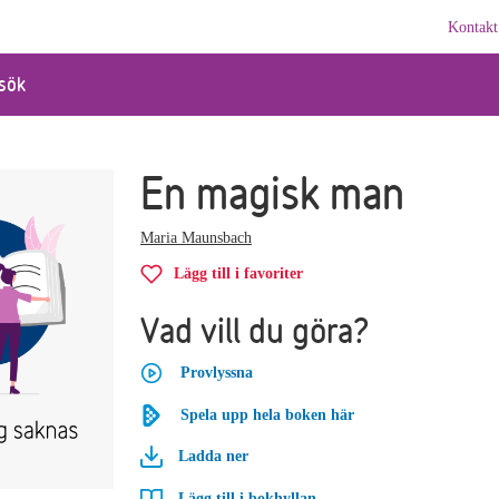
Kontakt
sök
En magisk man
Maria Maunsbach
Lägg till i favoriter
Vad vill du göra?
Provlyssna
Spela upp hela boken här
Ladda ner
Lägg till i bokhyllan