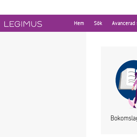
Gå till huvudinnehåll
Hem
Sök
Avancerad 