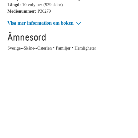
Längd:
10 volymer (929 sidor)
Medienummer:
P36279
Visa mer information om boken
Ämnesord
Sverige--Skåne--Österlen
Familjer
Hemligheter