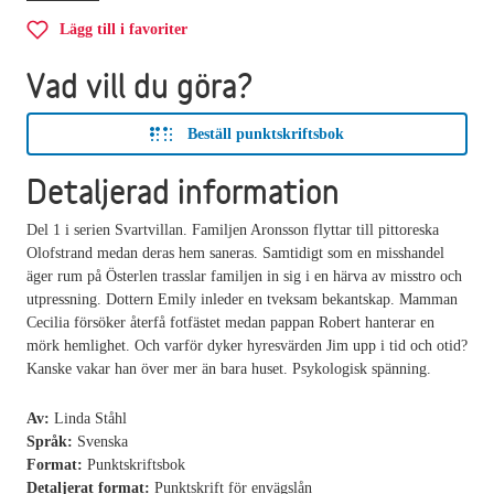
Lägg till i favoriter
Vad vill du göra?
Beställ punktskriftsbok
Detaljerad information
Del 1 i serien Svartvillan. Familjen Aronsson flyttar till pittoreska
Olofstrand medan deras hem saneras. Samtidigt som en misshandel
äger rum på Österlen trasslar familjen in sig i en härva av misstro och
utpressning. Dottern Emily inleder en tveksam bekantskap. Mamman
Cecilia försöker återfå fotfästet medan pappan Robert hanterar en
mörk hemlighet. Och varför dyker hyresvärden Jim upp i tid och otid?
Kanske vakar han över mer än bara huset. Psykologisk spänning.
Av:
Linda Ståhl
Språk:
Svenska
Format:
Punktskriftsbok
Detaljerat format:
Punktskrift för envägslån