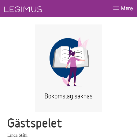
Gå till huvudinnehåll
Meny
Gästspelet
Linda Ståhl