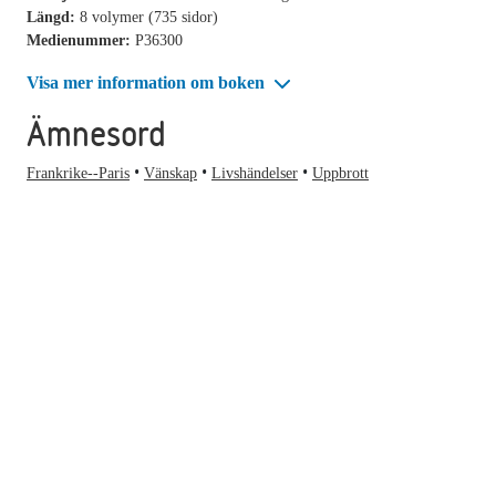
Längd:
8 volymer (735 sidor)
Medienummer:
P36300
Visa mer information om boken
Ämnesord
Frankrike--Paris
Vänskap
Livshändelser
Uppbrott