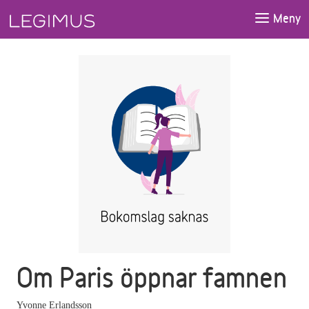
Gå till huvudinnehåll
Meny
Om Paris öppnar famnen
Yvonne Erlandsson