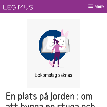
Gå till huvudinnehåll
Meny
En plats på jorden : om
att bygga en stuga och