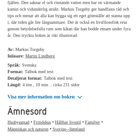
fjällen. Den saknar el och rinnande vatten men har en värmande
kamin och vidunderlig utsikt. Markus Torgeby ger handfasta råd och
tips och menar att alla kan bygga sig ett eget gömställe att stanna upp
i, där tiden går lite långsammare. Det är också en livsfilosofisk resa
genom betydelsefulla rum som kåtan där han bodde ensam under fyra
år. Den tryckta boken är rikt illustrerad.
Av:
Markus Torgeby
Inläsare:
Martin Lindberg
Språk:
Svenska
Format:
Talbok med text
Detaljerat format:
Talbok med text
Längd:
4 tim., 10 min. ; cirka 231 sidor
Visa mer information om boken
Ämnesord
Husbyggnad
Fritidshus
Hållbar livsstil
Familjer
Människan och naturen
Sverige--Jämtland