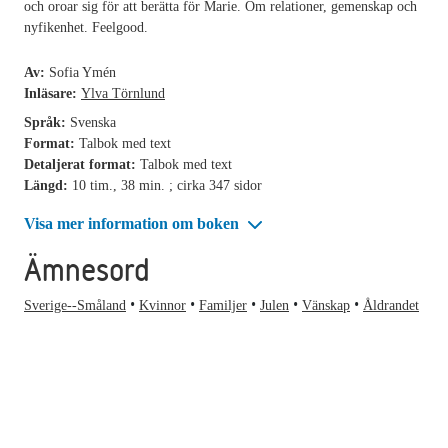
och oroar sig för att berätta för Marie. Om relationer, gemenskap och
nyfikenhet. Feelgood.
Av:
Sofia Ymén
Inläsare:
Ylva Törnlund
Språk:
Svenska
Format:
Talbok med text
Detaljerat format:
Talbok med text
Längd:
10 tim., 38 min. ; cirka 347 sidor
Visa mer information om boken
Ämnesord
Sverige--Småland
Kvinnor
Familjer
Julen
Vänskap
Åldrandet