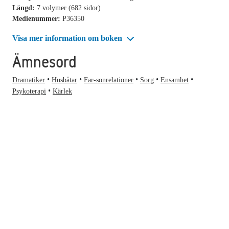
Längd:
7 volymer (682 sidor)
Medienummer:
P36350
Visa mer information om boken
Ämnesord
Dramatiker
Husbåtar
Far-sonrelationer
Sorg
Ensamhet
Psykoterapi
Kärlek