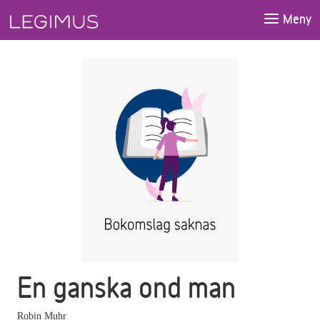
Gå till huvudinnehåll
Meny
En ganska ond man
Robin Muhr