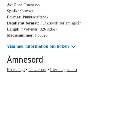
Av:
Rune Östensson
Språk:
Svenska
Format:
Punktskriftsbok
Detaljerat format:
Punktskrift för envägslån
Längd:
4 volymer (326 sidor)
Medienummer:
P36326
Visa mer information om boken
Ämnesord
Kosmologi
Universum
Livets uppkomst