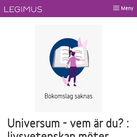
Gå till huvudinnehåll
Meny
Universum - vem är du? :
livsvetenskap möter