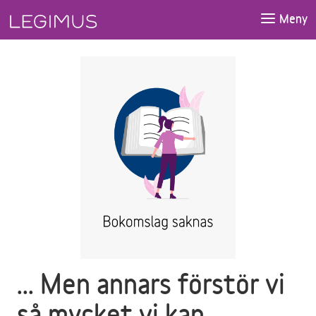
Gå till huvudinnehåll
Meny
... Men annars förstör vi
så mycket vi kan