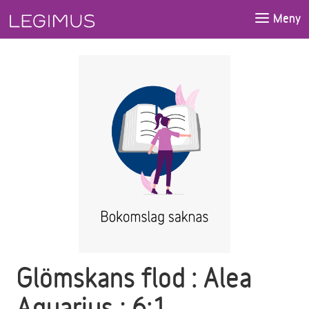
Gå till huvudinnehåll
Meny
Glömskans flod : Alea
Aquarius ; 6:1