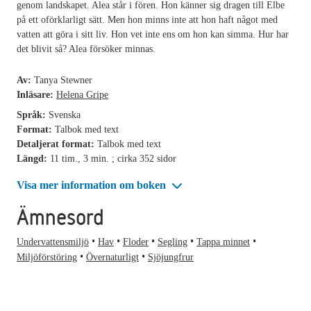
genom landskapet. Alea står i fören. Hon känner sig dragen till Elbe
på ett oförklarligt sätt. Men hon minns inte att hon haft något med
vatten att göra i sitt liv. Hon vet inte ens om hon kan simma. Hur har
det blivit så? Alea försöker minnas.
Av:
Tanya Stewner
Inläsare:
Helena Gripe
Språk:
Svenska
Format:
Talbok med text
Detaljerat format:
Talbok med text
Längd:
11 tim., 3 min. ; cirka 352 sidor
Visa mer information om boken
Ämnesord
Undervattensmiljö
Hav
Floder
Segling
Tappa minnet
Miljöförstöring
Övernaturligt
Sjöjungfrur