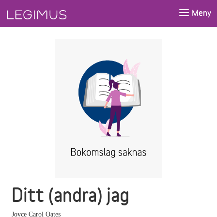
Gå till huvudinnehåll
Meny
Ditt (andra) jag
Joyce Carol Oates