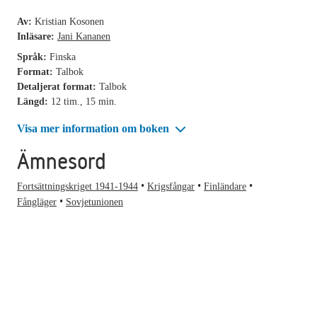
Av:
Kristian Kosonen
Inläsare:
Jani Kananen
Språk:
Finska
Format:
Talbok
Detaljerat format:
Talbok
Längd:
12 tim., 15 min.
Visa mer information om boken
Ämnesord
Fortsättningskriget 1941-1944
Krigsfångar
Finländare
Fångläger
Sovjetunionen