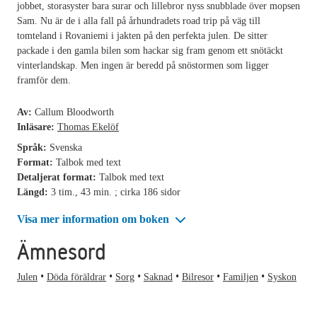
jobbet, storasyster bara surar och lillebror nyss snubblade över mopsen
Sam. Nu är de i alla fall på århundradets road trip på väg till
tomteland i Rovaniemi i jakten på den perfekta julen. De sitter
packade i den gamla bilen som hackar sig fram genom ett snötäckt
vinterlandskap. Men ingen är beredd på snöstormen som ligger
framför dem.
Av:
Callum Bloodworth
Inläsare:
Thomas Ekelöf
Språk:
Svenska
Format:
Talbok med text
Detaljerat format:
Talbok med text
Längd:
3 tim., 43 min. ; cirka 186 sidor
Visa mer information om boken
Ämnesord
Julen
Döda föräldrar
Sorg
Saknad
Bilresor
Familjen
Syskon