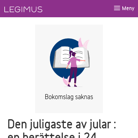
Gå till huvudinnehåll
Meny
Den juligaste av jular :
en berättelse i 24