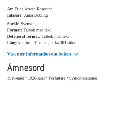
Av:
Frida Arwen Rosesund
Inläsare:
Anna Döbling
Språk:
Svenska
Format:
Talbok med text
Detaljerat format:
Talbok med text
Längd:
5 tim., 41 min. ; cirka 304 sidor
Visa mer information om boken
Ämnesord
1910-talet
1920-talet
Författare
Syskonrelationer