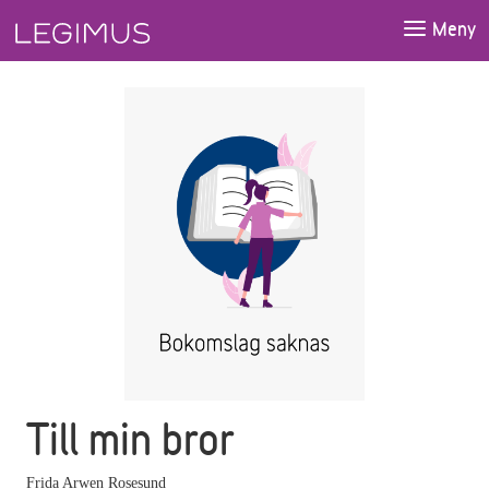
Gå till huvudinnehåll
Meny
Till min bror
Frida Arwen Rosesund