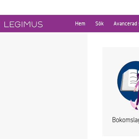
Gå till huvudinnehåll
Hem
Sök
Avancerad 