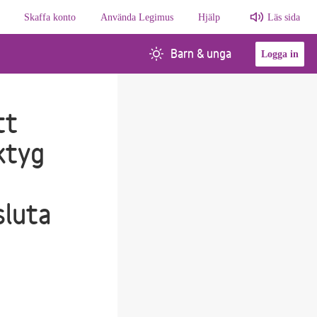
Skaffa konto
Använda Legimus
Hjälp
Läs sida
Barn & unga
Logga in
tt
ktyg
sluta