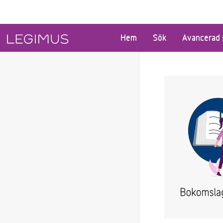
Gå till huvudinnehåll
Hem
Sök
Avancerad 