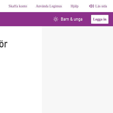
Skaffa konto
Använda Legimus
Hjälp
Läs sida
Barn & unga
Logga in
ör