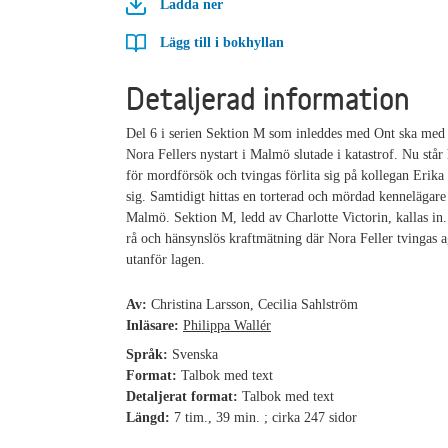
Ladda ner
Lägg till i bokhyllan
Detaljerad information
Del 6 i serien Sektion M som inleddes med Ont ska med 
Nora Fellers nystart i Malmö slutade i katastrof. Nu stå
för mordförsök och tvingas förlita sig på kollegan Erika 
sig. Samtidigt hittas en torterad och mördad kennelägare 
Malmö. Sektion M, ledd av Charlotte Victorin, kallas in.
rå och hänsynslös kraftmätning där Nora Feller tvingas a
utanför lagen.
Av:
Christina Larsson, Cecilia Sahlström
Inläsare:
Philippa Wallér
Språk:
Svenska
Format:
Talbok med text
Detaljerat format:
Talbok med text
Längd:
7 tim., 39 min. ; cirka 247 sidor