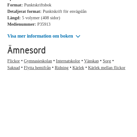
Format:
Punktskriftsbok
Detaljerat format:
Punktskrift för envägslån
Längd:
5 volymer (408 sidor)
Medienummer:
P35913
Visa mer information om boken
Ämnesord
Flickor
Gymnasieskolan
Internatskolor
Vänskap
Sorg
Saknad
Flytta hemifrån
Ridning
Kärlek
Kärlek mellan flickor