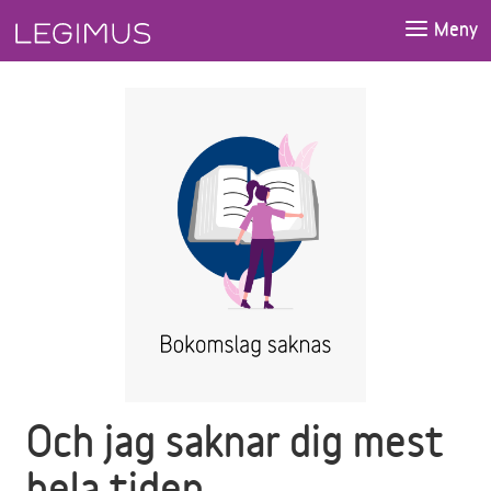
Gå till huvudinnehåll
Meny
Och jag saknar dig mest
hela tiden