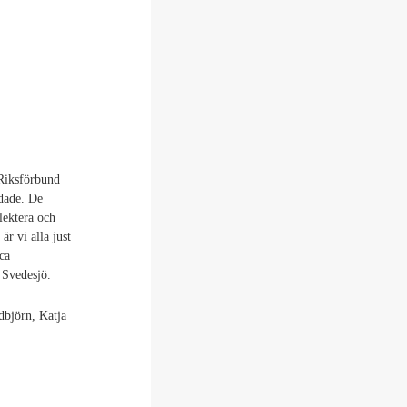
 Riksförbund
dade. De
flektera och
är vi alla just
ca
 Svedesjö.
björn, Katja