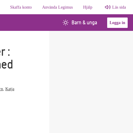
Skaffa konto
Använda Legimus
Hjälp
Läs sida
Barn & unga
Logga in
r :
med
rn
,
Katja