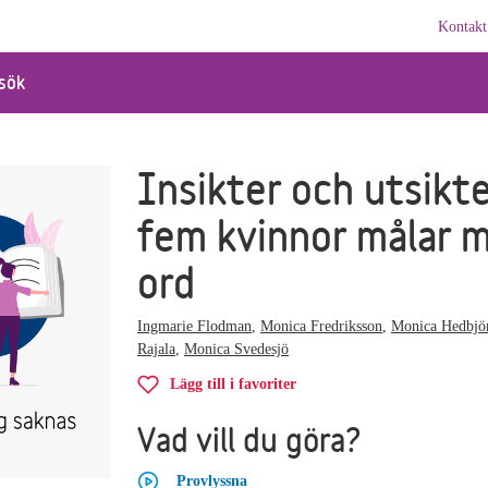
Kontakt
sök
Insikter och utsikte
fem kvinnor målar 
ord
Ingmarie Flodman
,
Monica Fredriksson
,
Monica Hedbjö
Rajala
,
Monica Svedesjö
Lägg till i favoriter
Vad vill du göra?
Provlyssna