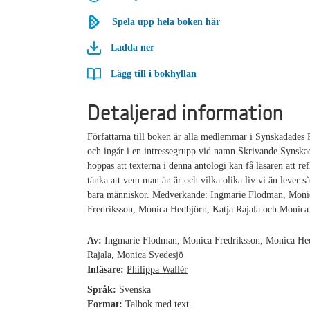
Spela upp hela boken här
Ladda ner
Lägg till i bokhyllan
Detaljerad information
Författarna till boken är alla medlemmar i Synskadades
och ingår i en intressegrupp vid namn Skrivande Synska
hoppas att texterna i denna antologi kan få läsaren att re
tänka att vem man än är och vilka olika liv vi än lever så 
bara människor. Medverkande: Ingmarie Flodman, Moni
Fredriksson, Monica Hedbjörn, Katja Rajala och Monica
Av:
Ingmarie Flodman, Monica Fredriksson, Monica Hed
Rajala, Monica Svedesjö
Inläsare:
Philippa Wallér
Språk:
Svenska
Format:
Talbok med text