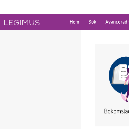
Gå till huvudinnehåll
Hem
Sök
Avancerad 