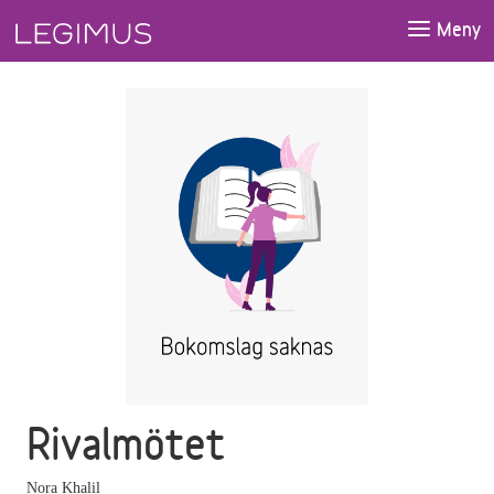
Gå till huvudinnehåll
Meny
Rivalmötet
Nora Khalil