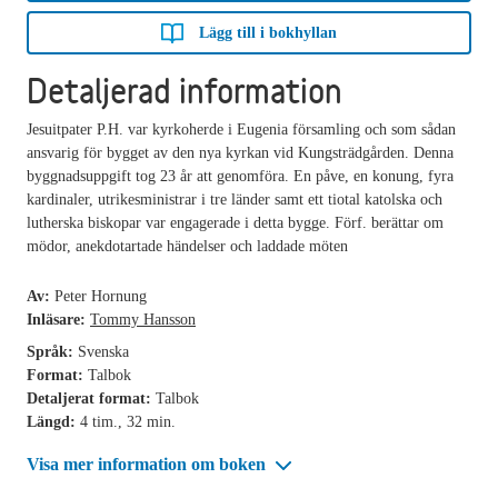
Lägg till i bokhyllan
Detaljerad information
Jesuitpater P.H. var kyrkoherde i Eugenia församling och som sådan
ansvarig för bygget av den nya kyrkan vid Kungsträdgården. Denna
byggnadsuppgift tog 23 år att genomföra. En påve, en konung, fyra
kardinaler, utrikesministrar i tre länder samt ett tiotal katolska och
lutherska biskopar var engagerade i detta bygge. Förf. berättar om
mödor, anekdotartade händelser och laddade möten
Av:
Peter Hornung
Inläsare:
Tommy Hansson
Språk:
Svenska
Format:
Talbok
Detaljerat format:
Talbok
Längd:
4 tim., 32 min.
Visa mer information om boken