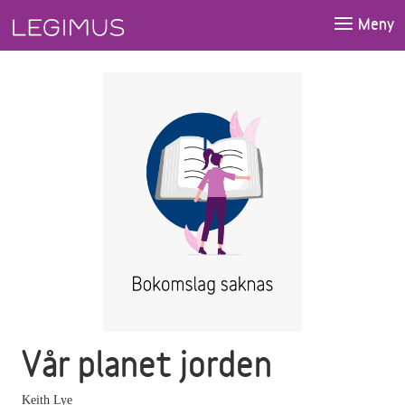
Gå till huvudinnehåll
Meny
Vår planet jorden
Keith Lye