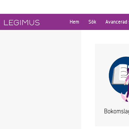
Gå till huvudinnehåll
Hem
Sök
Avancerad 