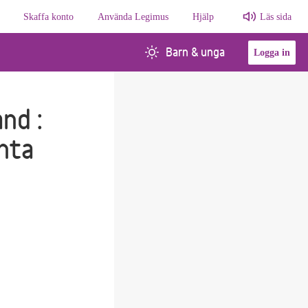
Skaffa konto
Använda Legimus
Hjälp
Läs sida
Barn & unga
Logga in
nd :
nta