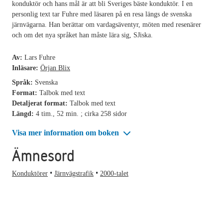
konduktör och hans mål är att bli Sveriges bäste konduktör. I en
personlig text tar Fuhre med läsaren på en resa längs de svenska
järnvägarna. Han berättar om vardagsäventyr, möten med resenärer
och om det nya språket han måste lära sig, SJiska.
Av:
Lars Fuhre
Inläsare:
Örjan Blix
Språk:
Svenska
Format:
Talbok med text
Detaljerat format:
Talbok med text
Längd:
4 tim., 52 min. ; cirka 258 sidor
Visa mer information om boken
Ämnesord
Konduktörer
Järnvägstrafik
2000-talet