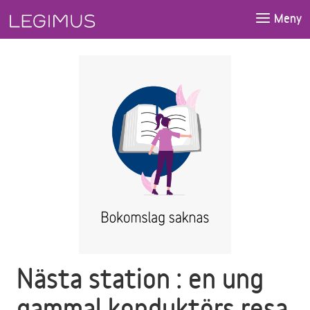
Gå till huvudinnehåll
Meny
Nästa station : en ung
gammal konduktörs resa