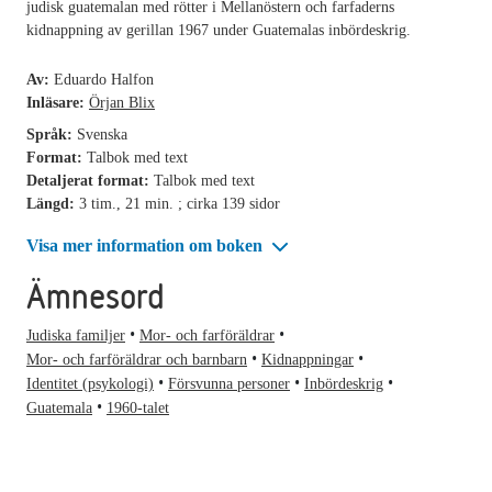
judisk guatemalan med rötter i Mellanöstern och farfaderns
kidnappning av gerillan 1967 under Guatemalas inbördeskrig.
Av:
Eduardo Halfon
Inläsare:
Örjan Blix
Språk:
Svenska
Format:
Talbok med text
Detaljerat format:
Talbok med text
Längd:
3 tim., 21 min. ; cirka 139 sidor
Visa mer information om boken
Ämnesord
Judiska familjer
Mor- och farföräldrar
Mor- och farföräldrar och barnbarn
Kidnappningar
Identitet (psykologi)
Försvunna personer
Inbördeskrig
Guatemala
1960-talet