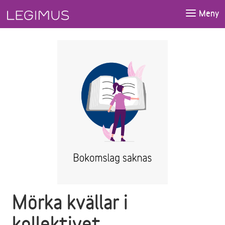
Gå till huvudinnehåll
Meny
Mörka kvällar i
kollektivet