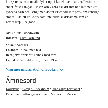
lillasyster, som oanmäld dyker upp i kollektivet, har emellertid en
annan åsikt i frågan. Hakan och Zahra har det inte helt lätt med sitt
nyfödda barn och Bengt med dotter Frida vill inte prata om känsliga
ämnen. Om ett kollektiv som inte alltid är detsamma som en
gemenskap. Feelgood.
Av:
Callum Bloodworth
Inläsare:
Ylva Törnlund
Språk:
Svenska
Format:
Talbok med text
Detaljerat format:
Talbok med text
Längd:
8 tim., 44 min. ; cirka 319 sidor
Visa mer information om boken
Ämnesord
Kollektiv
Sverige--Stockholm
Mänskliga relationer
Relationer mellan generationer
Vänskap
Förorter