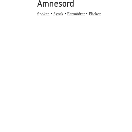
Ämnesord
Spöken
Synsk
Farmödrar
Flickor