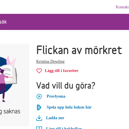
Kontakt
sök
Flickan av mörkret
Kristina Dowling
Lägg till i favoriter
Vad vill du göra?
Provlyssna
Spela upp hela boken här
Ladda ner
Lägg till i bokhyllan