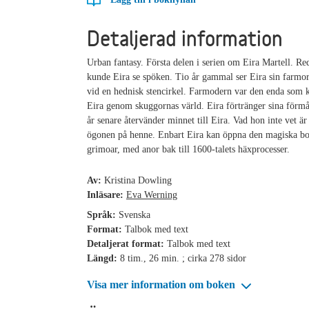
Detaljerad information
Urban fantasy. Första delen i serien om Eira Martell. R
kunde Eira se spöken. Tio år gammal ser Eira sin farmor
vid en hednisk stencirkel. Farmodern var den enda som 
Eira genom skuggornas värld. Eira förtränger sina förm
år senare återvänder minnet till Eira. Vad hon inte vet är
ögonen på henne. Enbart Eira kan öppna den magiska bo
grimoar, med anor bak till 1600-talets häxprocesser.
Av:
Kristina Dowling
Inläsare:
Eva Werning
Språk:
Svenska
Format:
Talbok med text
Detaljerat format:
Talbok med text
Längd:
8 tim., 26 min. ; cirka 278 sidor
Visa mer information om boken