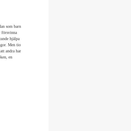
edan som barn
 försvinna
kunde hjälpa
ågor. Men tio
 att andra har
ken, en