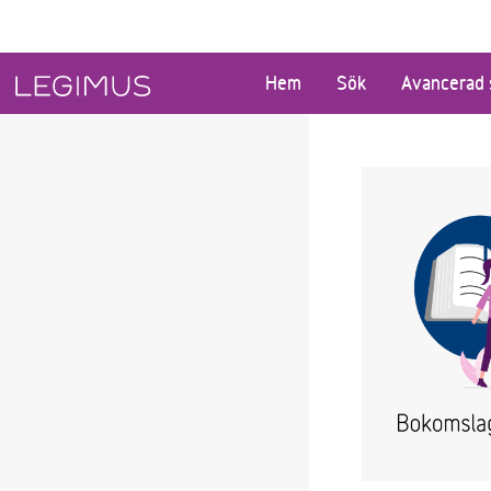
Gå till huvudinnehåll
Hem
Sök
Avancerad 