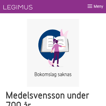
Gå till huvudinnehåll
Meny
Medelsvensson under
700 år