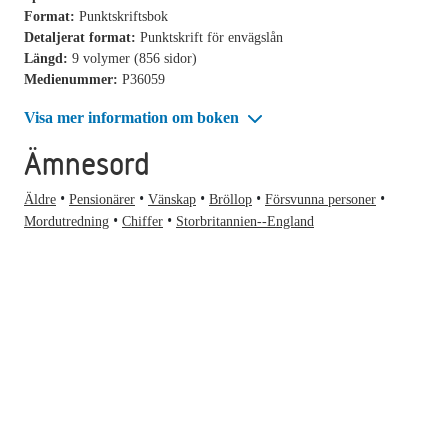
Format:
Punktskriftsbok
Detaljerat format:
Punktskrift för envägslån
Längd:
9 volymer (856 sidor)
Medienummer:
P36059
Visa mer information om boken
Ämnesord
Äldre
Pensionärer
Vänskap
Bröllop
Försvunna personer
Mordutredning
Chiffer
Storbritannien--England