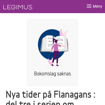
Gå till huvudinnehåll
Meny
Nya tider på Flanagans :
del tre i serien om