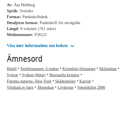
Av:
Åsa Hellberg
Språk:
Svenska
Format:
Punktskriftsbok
Detaljerat format:
Punktskrift för envägslån
Längd:
8 volymer (761 sidor)
Medienummer:
P36121
Visa mer information om boken
Ämnesord
Hotell
Storbritannien--London
Kvinnliga företagare
Skilsmässa
Systrar
Syskon (hbtqi)
Bisexuella kvinnor
Förenta staterna--New York
Skådespelare
Karriär
Vårdnad av barn
Äktenskap
Livskriser
Sekelskiftet 2000