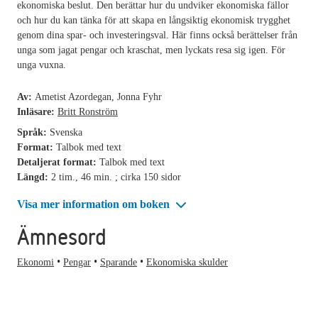
ekonomiska beslut. Den berättar hur du undviker ekonomiska fällor
och hur du kan tänka för att skapa en långsiktig ekonomisk trygghet
genom dina spar- och investeringsval. Här finns också berättelser från
unga som jagat pengar och kraschat, men lyckats resa sig igen. För
unga vuxna.
Av:
Ametist Azordegan, Jonna Fyhr
Inläsare:
Britt Ronström
Språk:
Svenska
Format:
Talbok med text
Detaljerat format:
Talbok med text
Längd:
2 tim., 46 min. ; cirka 150 sidor
Visa mer information om boken
Ämnesord
Ekonomi
Pengar
Sparande
Ekonomiska skulder