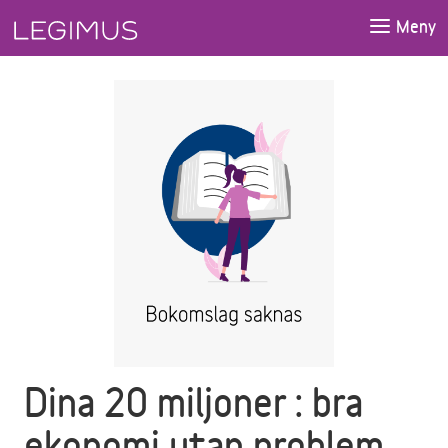
Gå till huvudinnehåll
Meny
Dina 20 miljoner : bra
ekonomi utan problem