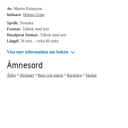
Av:
Martin Palmqvist
Inläsare:
Helena Gripe
Språk:
Svenska
Format:
Talbok med text
Detaljerat format:
Talbok med text
Längd:
36 min. ; cirka 60 sidor
Visa mer information om boken
Ämnesord
Äldre
Skolstart
Barn och gamla
Barnbarn
Skolan