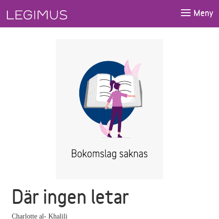
Gå till huvudinnehåll
Meny
Där ingen letar
Charlotte al- Khalili