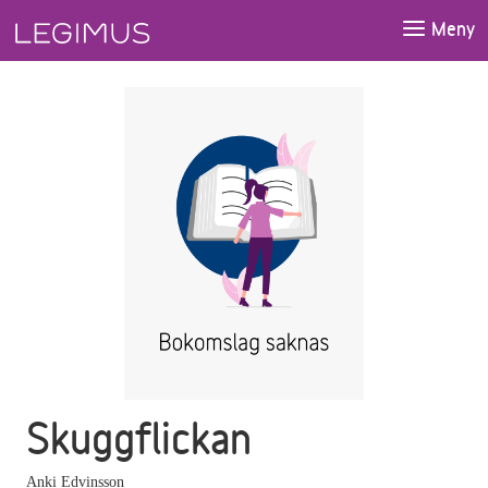
Gå till huvudinnehåll
Meny
Skuggflickan
Anki Edvinsson