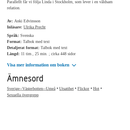
Parallellt får vi följa Linda i Stockholm, som lever i en våldsam
relation.
Av:
Anki Edvinsson
Inläsare:
Ulrika Precht
Språk:
Svenska
Format:
Talbok med text
Detaljerat format:
Talbok med text
Längd:
11 tim., 25 min. ; cirka 448 sidor
Visa mer information om boken
Ämnesord
Sverige--Västerbotten--Umeå
Utsatthet
Flickor
Hot
Sexuella övergrepp