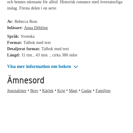
och hennes närmaste för alltid. Historisk romance med övernaturliga
inslag. Första delen i en serie.
Av:
Rebecca Ross
Inläsare:
Anna Döbling
Språk:
Svenska
Format:
Talbok med text
Detaljerat format:
Talbok med text
Längd:
11 tim., 43 min. ; cirka 380 sidor
Visa mer information om boken
Ämnesord
Journalister
Brev
Kärlek
Krig
Magi
Gudar
Familjen