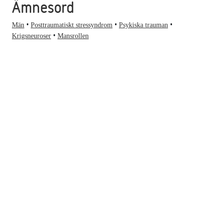
Ämnesord
Män
Posttraumatiskt stressyndrom
Psykiska trauman
Krigsneuroser
Mansrollen