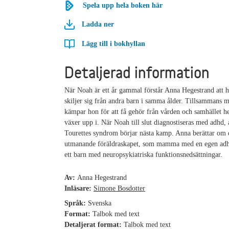
Spela upp hela boken här
Ladda ner
Lägg till i bokhyllan
Detaljerad information
När Noah är ett år gammal förstår Anna Hegestrand att 
skiljer sig från andra barn i samma ålder. Tillsammans 
kämpar hon för att få gehör från vården och samhället h
växer upp i. När Noah till slut diagnostiseras med adhd,
Tourettes syndrom börjar nästa kamp. Anna berättar om 
utmanande föräldraskapet, som mamma med en egen adhd
ett barn med neuropsykiatriska funktionsnedsättningar.
Av:
Anna Hegestrand
Inläsare:
Simone Bosdotter
Språk:
Svenska
Format:
Talbok med text
Detaljerat format:
Talbok med text