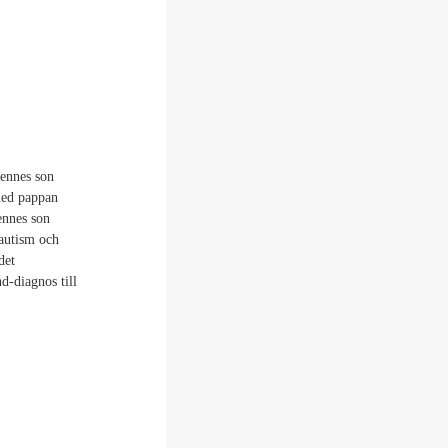
hennes son
med pappan
ennes son
 autism och
det
-diagnos till