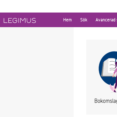
Gå till huvudinnehåll
Hem
Sök
Avancerad 