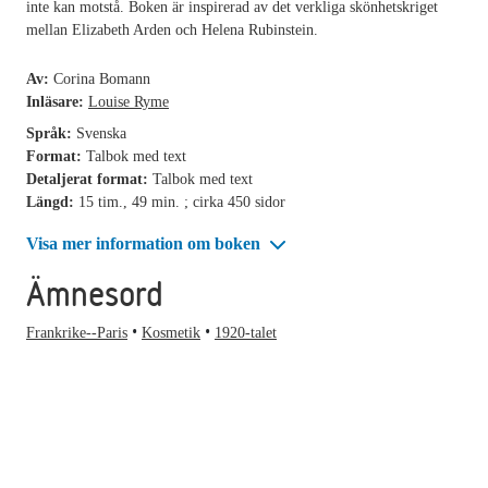
inte kan motstå. Boken är inspirerad av det verkliga skönhetskriget
mellan Elizabeth Arden och Helena Rubinstein.
Av:
Corina Bomann
Inläsare:
Louise Ryme
Språk:
Svenska
Format:
Talbok med text
Detaljerat format:
Talbok med text
Längd:
15 tim., 49 min. ; cirka 450 sidor
Visa mer information om boken
Ämnesord
Frankrike--Paris
Kosmetik
1920-talet