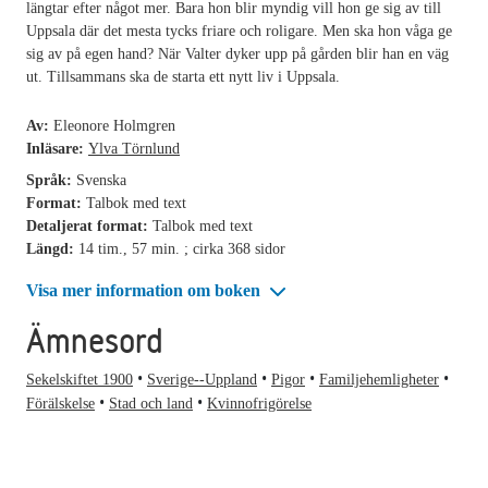
längtar efter något mer. Bara hon blir myndig vill hon ge sig av till
Uppsala där det mesta tycks friare och roligare. Men ska hon våga ge
sig av på egen hand? När Valter dyker upp på gården blir han en väg
ut. Tillsammans ska de starta ett nytt liv i Uppsala.
Av:
Eleonore Holmgren
Inläsare:
Ylva Törnlund
Språk:
Svenska
Format:
Talbok med text
Detaljerat format:
Talbok med text
Längd:
14 tim., 57 min. ; cirka 368 sidor
Visa mer information om boken
Ämnesord
Sekelskiftet 1900
Sverige--Uppland
Pigor
Familjehemligheter
Förälskelse
Stad och land
Kvinnofrigörelse