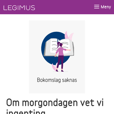
Gå till huvudinnehåll
Meny
Om morgondagen vet vi
ingenting