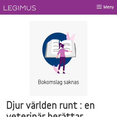
Gå till huvudinnehåll
Meny
Djur världen runt : en
veterinär berättar