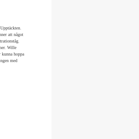
 Upptäckten.
nner att något
rationståg.
ner. Wille
ar kunna hoppa
 Ingen med