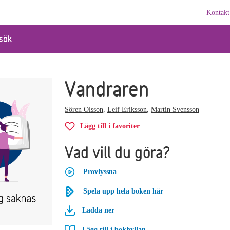
Kontakt
sök
Vandraren
Sören Olsson
,
Leif Eriksson
,
Martin Svensson
Lägg till i favoriter
Vad vill du göra?
Provlyssna
Spela upp hela boken här
Ladda ner
Lägg till i bokhyllan