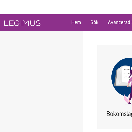
Gå till huvudinnehåll
Hem
Sök
Avancerad 