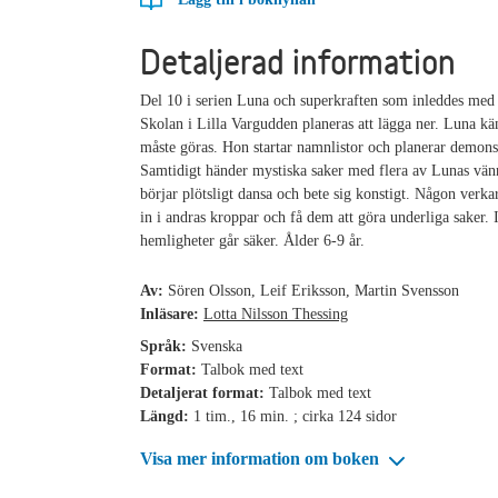
Detaljerad information
Del 10 i serien Luna och superkraften som inleddes med
Skolan i Lilla Vargudden planeras att lägga ner. Luna kä
måste göras. Hon startar namnlistor och planerar demonst
Samtidigt händer mystiska saker med flera av Lunas vän
börjar plötsligt dansa och bete sig konstigt. Någon verk
in i andras kroppar och få dem att göra underliga saker.
hemligheter går säker. Ålder 6-9 år.
Av:
Sören Olsson, Leif Eriksson, Martin Svensson
Inläsare:
Lotta Nilsson Thessing
Språk:
Svenska
Format:
Talbok med text
Detaljerat format:
Talbok med text
Längd:
1 tim., 16 min. ; cirka 124 sidor
Visa mer information om boken